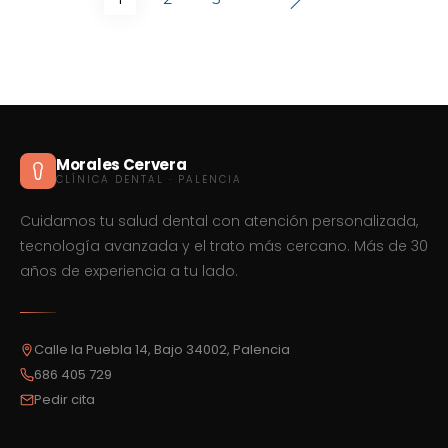
Morales Cervera
CLÍNICA DENTAL · PALENCIA
Cuidamos tu salud dental con atención personalizada,
tecnología avanzada y el trato más cercano. Más de 30
años de experiencia a tu lado.
Calle la Puebla 14, Bajo 34002, Palencia
686 405 729
Pedir cita