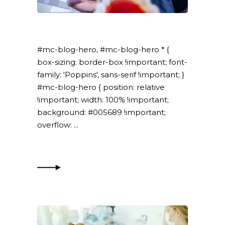
#mc-blog-hero, #mc-blog-hero * {
box-sizing: border-box !important; font-
family: 'Poppins', sans-serif !important; }
#mc-blog-hero { position: relative
!important; width: 100% !important;
background: #005689 !important;
overflow: