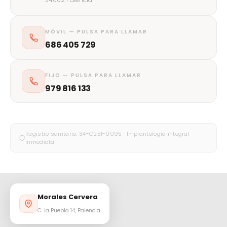
MÓVIL — PULSA PARA LLAMAR
686 405 729
FIJO — PULSA PARA LLAMAR
979 816 133
Registro sanitario: 34-C251-0095 · Implantología integral
inmediata
Morales Cervera
C. la Puebla 14, Palencia