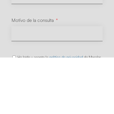
Motivo de la consulta
He leído y acepto la
política de privacidad
de Morales
Cervera.
Enviar
Morales Cervera