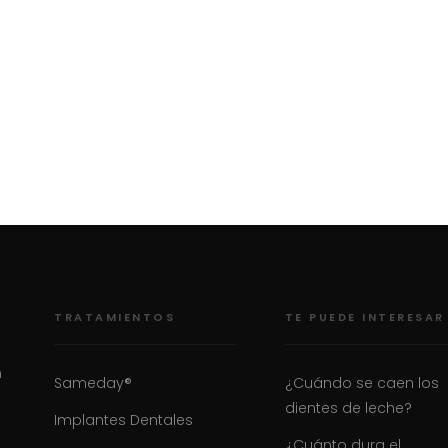
TRATAMIENTOS
TE PUEDE INTERESAR
n
Sameday®
¿Cuándo se caen los
dientes de leche?
Implantes Dentales
¿Cuánto dura el