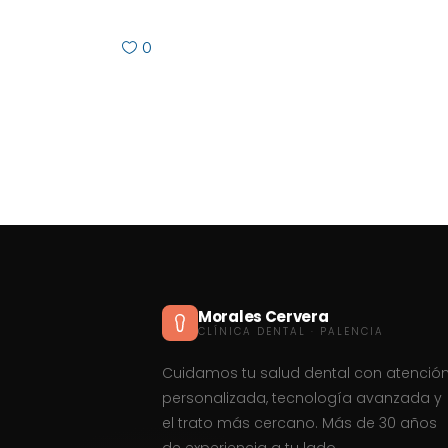
0
Morales Cervera
CLÍNICA DENTAL · PALENCIA
Cuidamos tu salud dental con atenció
personalizada, tecnología avanzada y
el trato más cercano. Más de 30 años