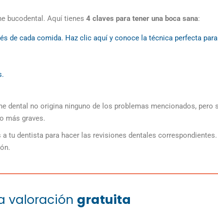
ene bucodental. Aquí tienes
4 claves para tener una boca sana
:
ués de cada comida. Haz clic
aquí
y conoce la técnica perfecta para
s.
ene dental no origina ninguno de los problemas mencionados, pero s
o más graves.
s a tu dentista para hacer las
revisiones dentales
correspondientes.
ón.
na valoración
gratuita