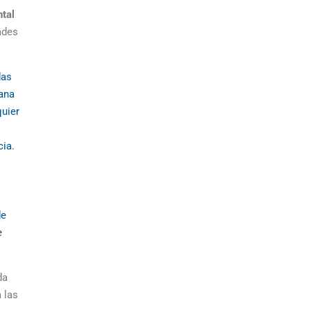
tal
ades
das
iana
quier
ia.
de
e
da
 las