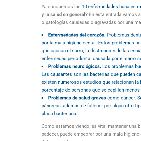
Ya conocemos las
10 enfermedades bucales 
y la
salud
en general?
En esta entrada vamos a
o patologías causadas o agravadas por una
ma
Enfermedades del corazón
.
Problemas denta
por la
mala higiene dental
. Estos problemas pu
que causan el sarro, la destrucción de las
encí
enfermedad periodontal
causada por el
sarro
s
Problemas neurológicos
.
Los problemas buc
Las causantes son las bacterias que pueden c
existen numerosos estudios que relacionan la
porcentaje de personas que se cepillan menos l
Problemas de salud graves
como cáncer. Se
páncreas,
además de fallecer por algún otro ti
placa bacteriana
.
Como estamos viendo, es vital mantener una b
padecer, puede empeorar por una mala higiene d