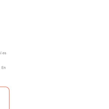
í es
En