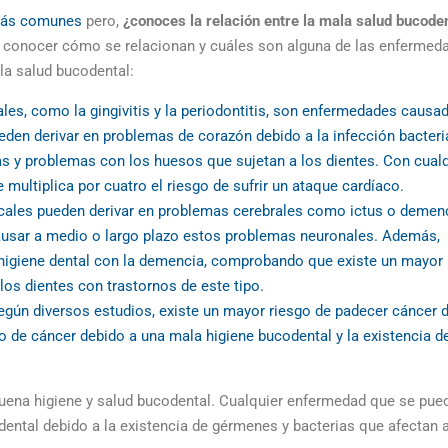
más comunes
pero,
¿conoces la relación entre la
mala salud bucoden
 conocer cómo se relacionan y cuáles son alguna de las enfermed
la salud bucodental
:
les,
como la
gingivitis
y la
periodontitis
, son enfermedades causa
eden derivar en problemas de corazón debido a la i
nfección bacter
as
y problemas con los huesos que sujetan a los dientes. Con cual
e multiplica por cuatro el riesgo de sufrir un ataque cardíaco.
ales pueden derivar en problemas cerebrales como
ictus o demenc
ausar a medio o largo plazo estos problemas neuronales. Además,
 higiene dental con la demencia, comprobando que existe un mayor
os dientes con trastornos de este tipo.
gún diversos estudios, existe un mayor riesgo de padecer
cáncer 
po de cáncer debido a una mala higiene bucodental y la existencia d
uena higiene y salud bucodental. Cualquier enfermedad que se pue
ental debido a la existencia de gérmenes y bacterias que afectan a