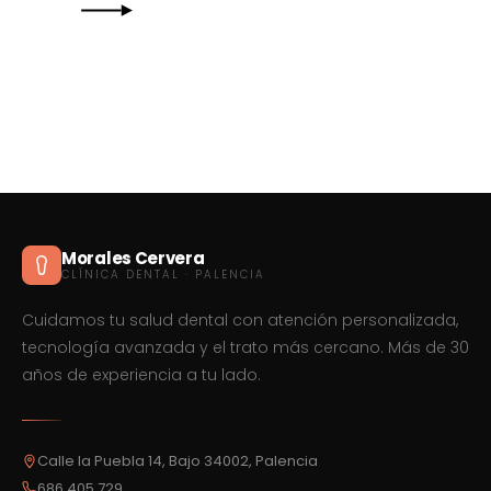
Morales Cervera
CLÍNICA DENTAL · PALENCIA
Cuidamos tu salud dental con atención personalizada,
tecnología avanzada y el trato más cercano. Más de 30
años de experiencia a tu lado.
Calle la Puebla 14, Bajo 34002, Palencia
686 405 729