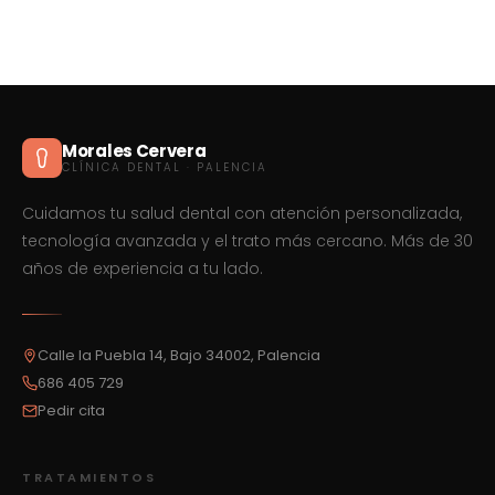
Morales Cervera
CLÍNICA DENTAL · PALENCIA
Cuidamos tu salud dental con atención personalizada,
tecnología avanzada y el trato más cercano. Más de 30
años de experiencia a tu lado.
Calle la Puebla 14, Bajo 34002, Palencia
686 405 729
Pedir cita
TRATAMIENTOS