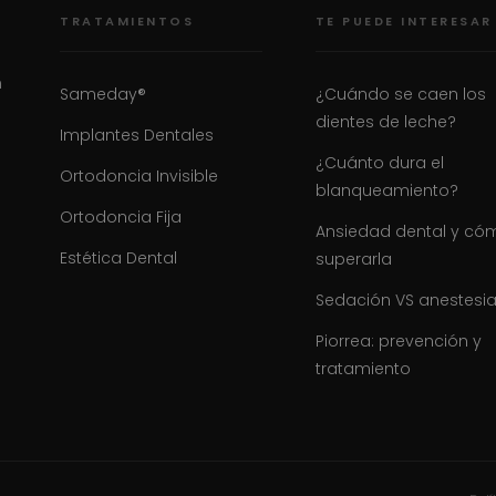
TRATAMIENTOS
TE PUEDE INTERESAR
n
Sameday®
¿Cuándo se caen los
dientes de leche?
Implantes Dentales
¿Cuánto dura el
Ortodoncia Invisible
blanqueamiento?
Ortodoncia Fija
Ansiedad dental y có
Estética Dental
superarla
Sedación VS anestesi
Piorrea: prevención y
tratamiento