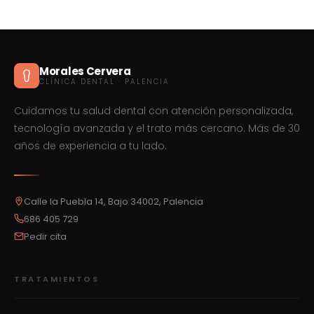
Morales Cervera
CLÍNICA DENTAL · PALENCIA
Cuidamos tu salud dental con atención personalizada,
tecnología avanzada y el trato más cercano. Más de 30
años de experiencia a tu lado.
Calle la Puebla 14, Bajo 34002, Palencia
686 405 729
Pedir cita
TRATAMIENTOS