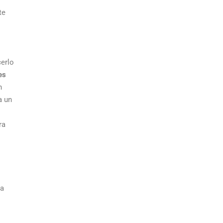
te
cerlo
es
n
a un
ra
la