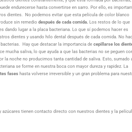
puede endurecerse hasta convertirse en sarro. Por ello, es importan
tros dientes.
No podemos evitar que esta película de color blanco
produce sin remedio
después de cada comida.
Los restos de lo que
s dando lugar a la placa bacteriana. Lo que sí podemos hacer es
estros dientes y usando hilo dental después de cada comida. No ha
 bacterias.
Hay que destacar la importancia de
cepillarse los dient
uce mucha saliva, lo que ayuda a que las bacterias no se peguen co
por la noche no producimos tanta cantidad de saliva. Esto, sumado 
cteriana se forme en nuestra boca con mayor dureza y rapidez.
La
tes fases
hasta volverse irreversible y un gran problema para nuest
 y azúcares tienen contacto directo con nuestros dientes y la pelícu