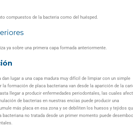
tanto compuestos de la bacteria como del huésped
.
eriores
liza ya sobre una primera capa formada anteriormente.
ción
a dan lugar a una capa madura muy difícil de limpiar con un simple
la formación de placa bacteriana van desde la aparición de la cari
Hasta llegar a producir enfermedades periodontales, las cuales afec
umulación de bacterias en nuestras encías puede producir una
umule más placa en esa zona y se debiliten los huesos y tejidos q
laca bacteriana no tratada desde un primer momento puede desembo
ntales.