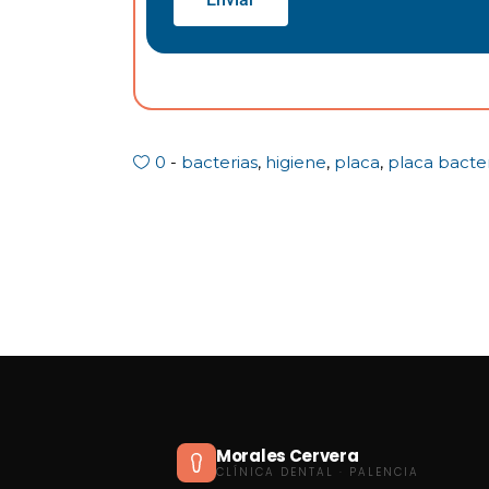
0
bacterias
,
higiene
,
placa
,
placa bacte
Morales Cervera
CLÍNICA DENTAL · PALENCIA