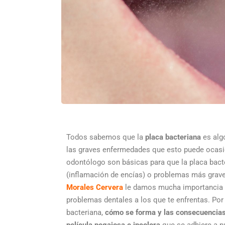
Todos sabemos que la
placa bacteriana
es alg
las graves enfermedades que esto puede ocasiona
odontólogo son básicas para que la placa bact
(inflamación de encías) o problemas más graves
Morales Cervera
le damos mucha importancia a 
problemas dentales a los que te enfrentas. Por
bacteriana,
cómo se forma y las consecuencia
película pegajosa e incolora
que se adhiere a n