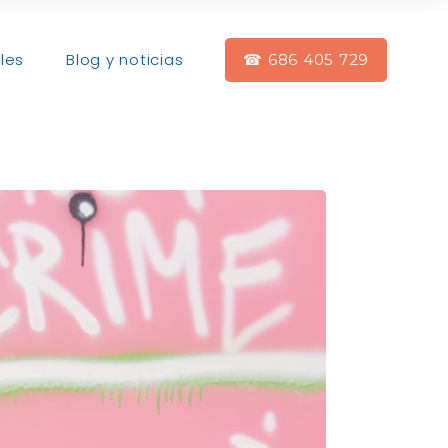
les
Blog y noticias
☎ 686 405 729