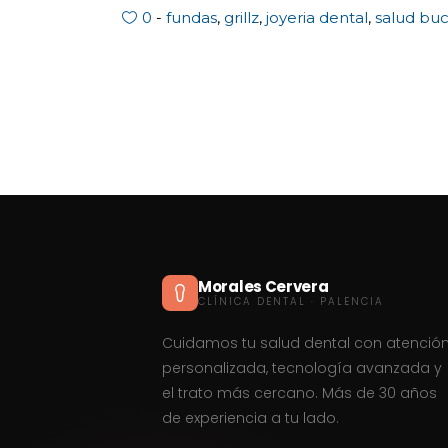
0
fundas
,
grillz
,
joyeria dental
,
salud buc
Morales Cervera
CLÍNICA DENTAL · PALENCIA
Cuidamos tu salud dental con atenció
personalizada, tecnología avanzada y
el trato más cercano. Más de 30 años
de experiencia a tu lado.