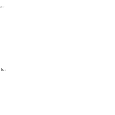
ser
 los