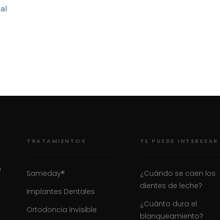
al
TRATAMIENTOS
TE PUEDE INTERESAR
n
Sameday®
¿Cuándo se caen los
dientes de leche?
Implantes Dentales
¿Cuánto dura el
Ortodoncia Invisible
blanqueamiento?