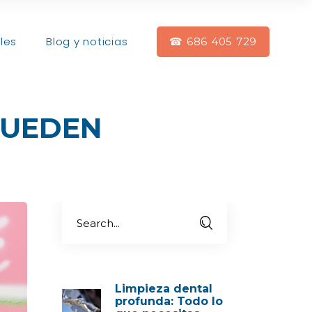
les
Blog y noticias
☎ 686 405 729
PUEDEN
Limpieza dental
profunda: Todo lo