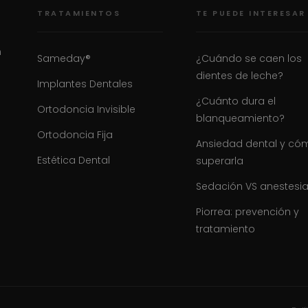
TRATAMIENTOS
TE PUEDE INTERESAR
n
Sameday®
¿Cuándo se caen los
dientes de leche?
Implantes Dentales
¿Cuánto dura el
Ortodoncia Invisible
blanqueamiento?
Ortodoncia Fija
Ansiedad dental y có
Estética Dental
superarla
Sedación VS anestesi
Piorrea: prevención y
tratamiento