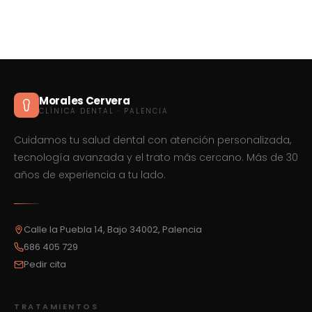
Morales Cervera
CLÍNICA DENTAL · PALENCIA
Cuidamos tu salud dental con atención personalizada,
tecnología avanzada y el trato más cercano. Más de 30
años de experiencia a tu lado.
Calle la Puebla 14, Bajo 34002, Palencia
686 405 729
Pedir cita
TRATAMIENTOS