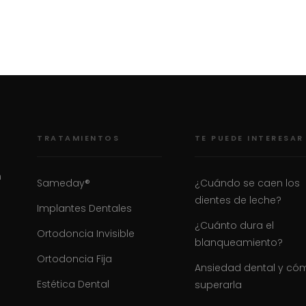
TRATAMIENTOS
TE PUEDE INTERESAR
n
Sameday®
¿Cuándo se caen los
dientes de leche?
Implantes Dentales
¿Cuánto dura el
Ortodoncia Invisible
blanqueamiento?
Ortodoncia Fija
Ansiedad dental y có
Estética Dental
superarla