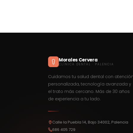
Morales Cervera
CLÍNICA DENTAL · PALENCIA
Cuidamos tu salud dental con atenció
personalizada, tecnología avanzada y
el trato más cercano. Más de 30 años
de experiencia a tu lado.
Calle la Puebla 14, Bajo 34002, Palencia
686 405 729