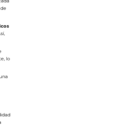
cada
ede
icos
sí,
e
e, lo
 una
lidad
a