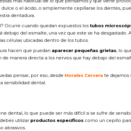
estias más habitual de lo que pensamos y que viene provo
, el dulce o el ácido, o simplemente cepillarse los dientes, pu
stra dentadura.
tal? Ocurre cuando quedan expuestos los
tubos microscóp
tá debajo del esmalte, una vez que este se ha desgastado. A
las células ubicadas dentro de los tubos.
tura hacen que puedan
aparecer pequeñas grietas
, lo qu
n de manera directa a los nervios que hay debajo del esmalt
edas pensar, por eso, desde
Morales Cervera
te dejamos
 sensibilidad dental.
ne dental, lo que puede ser más difícil si se sufre de sensibi
debes utilizar
productos específicos
como un cepillo par
no abrasivos.