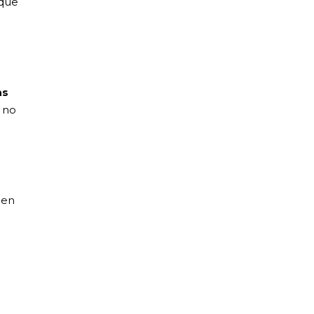
 que
as
e no
ien