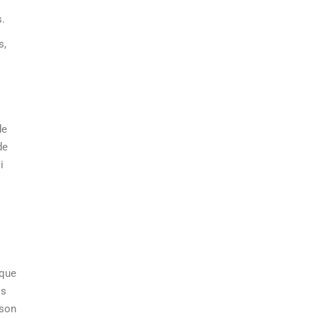
s.
s,
de
de
i
 que
os
 son