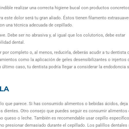
indible realizar una correcta higiene bucal con productos concreto
ra este dolor será tu gran aliado. Éstos tienen filamento extrasuave
con una técnica adecuada de cepillado.
e. Debe ser no abrasiva y, al igual que los colutorios, debe estar
ilidad dental.
 por completo o, al menos, reducirla, deberás acudir a tu dentista 
atamientos como la aplicación de geles desensibilizantes o injertos 
n último caso, tu dentista podría llegar a considerar la endodoncia s
LA
de lo que parece. Si has consumido alimentos o bebidas ácidos, deja
los dientes. Otro consejo que puedes seguir es consumir alimentos
mo queso o leche. También es recomendable usar cepillo específic
 no presionar demasiado durante el cepillado. Los palillos dentales