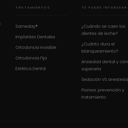
TRATAMIENTOS
TE PUEDE INTERESAR
n
Sameday®
¿Cuándo se caen los
dientes de leche?
Implantes Dentales
¿Cuánto dura el
Ortodoncia Invisible
blanqueamiento?
Ortodoncia Fija
Ansiedad dental y có
Estética Dental
superarla
Sedación VS anestesi
Piorrea: prevención y
tratamiento