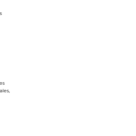
s
es
ales,