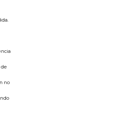
ida.
encia
 de
n no
iendo