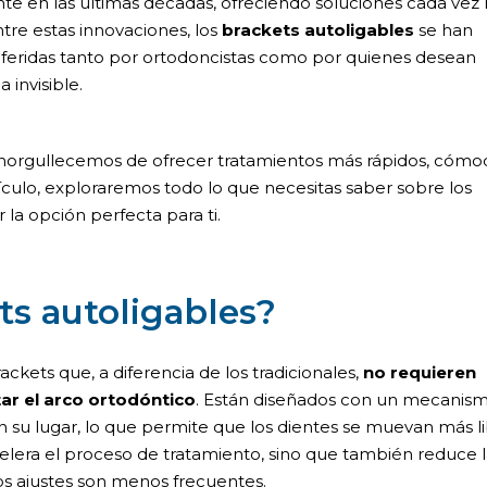
nte en las últimas décadas, ofreciendo soluciones cada vez
tre estas innovaciones, los
brackets autoligables
se han
feridas tanto por ortodoncistas como por quienes desean
 invisible
.
 enorgullecemos de ofrecer tratamientos más rápidos, cómo
ículo, exploraremos todo lo que necesitas saber sobre los
 la opción perfecta para ti.
ts autoligables?
ackets que, a diferencia de los tradicionales,
no requieren
tar el arco ortodóntico
. Están diseñados con un mecanis
 su lugar, lo que permite que los dientes se muevan más li
elera el proceso de tratamiento, sino que también reduce 
 los ajustes son menos frecuentes.