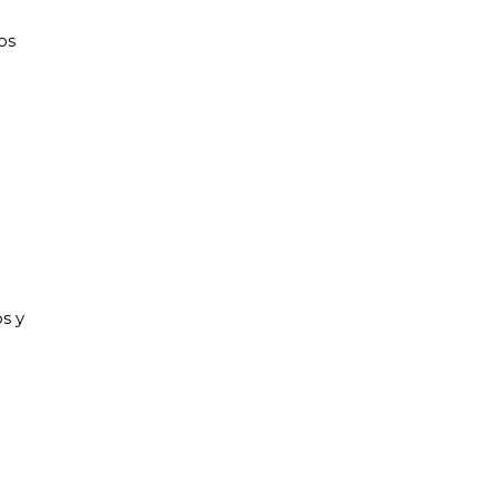
os
s y