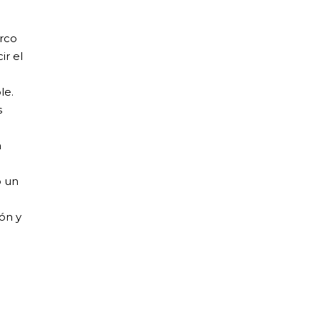
arco
ir el
le.
s
n
o un
ón y