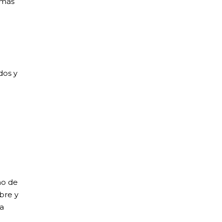
 más
dos y
mo de
bre y
la