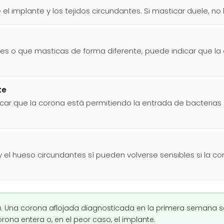
 el implante y los tejidos circundantes. Si masticar duele, no
tes o que masticas de forma diferente, puede indicar que 
te
car que la corona está permitiendo la entrada de bacterias o
y el hueso circundantes sí pueden volverse sensibles si la co
ica. Una corona aflojada diagnosticada en la primera semana se
rona entera o, en el peor caso, el implante.