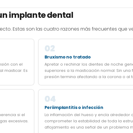
 un implante dental
recto. Estas son las cuatro razones más frecuentes que 
02
Bruxismo no tratado
nsión con el
Apretar o rechinar los dientes de noche gen
al masticar. Es
superiores a la masticación normal. Sin una 
presión termina afectando a la corona o al to
04
Periimplantitis o infección
erencia si el
La inflamación del hueso y encía alrededor 
gas excesivas.
comprometer la estabilidad de toda la estruc
aflojamiento es una señal de un problema 