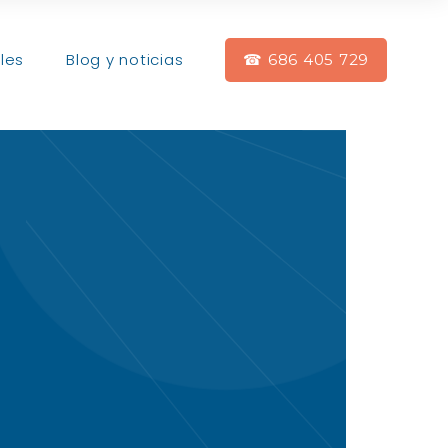
les
Blog y noticias
☎ 686 405 729