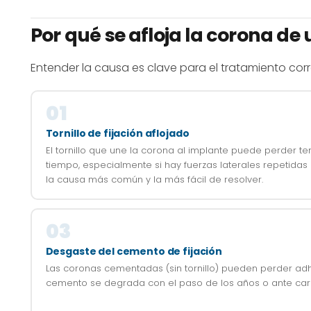
Por qué se afloja la corona de
Entender la causa es clave para el tratamiento cor
01
Tornillo de fijación aflojado
El tornillo que une la corona al implante puede perder te
tiempo, especialmente si hay fuerzas laterales repetidas 
la causa más común y la más fácil de resolver.
03
Desgaste del cemento de fijación
Las coronas cementadas (sin tornillo) pueden perder adh
cemento se degrada con el paso de los años o ante car