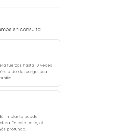
vemos en consulta:
era fuerzas hasta 10 veces
férula de descarga, esa
rnillo.
del implante puede
tura. En este caso, el
más profundo.