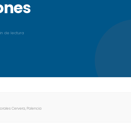
ones
in de lectura
Morales Cervera, Palencia