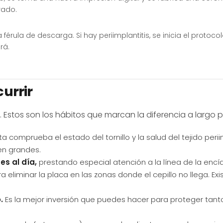
rado.
 férula de descarga. Si hay periimplantitis, se inicia el proto
rá.
urrir
stos son los hábitos que marcan la diferencia a largo p
sta comprueba el estado del tornillo y la salud del tejido per
en grandes.
es al día,
prestando especial atención a la línea de la encí
ra eliminar la placa en las zonas donde el cepillo no llega. E
.
Es la mejor inversión que puedes hacer para proteger tant