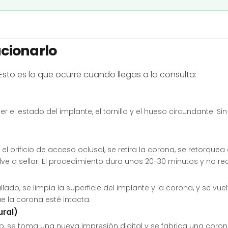
ucionarlo
sto es lo que ocurre cuando llegas a la consulta:
r el estado del implante, el tornillo y el hueso circundante. S
el orificio de acceso oclusal, se retira la corona, se retorquea e
lve a sellar. El procedimiento dura unos 20-30 minutos y no re
ado, se limpia la superficie del implante y la corona, y se vu
e la corona esté intacta.
ural)
o, se toma una nueva impresión digital y se fabrica una coron