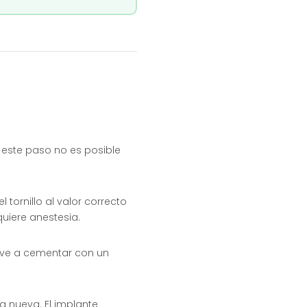
in este paso no es posible
l tornillo al valor correcto
quiere anestesia.
elve a cementar con un
a nueva. El implante