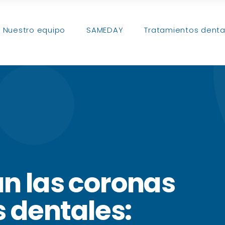
Nuestro equipo
SAMEDAY
Tratamientos denta
an las coronas
s dentales: