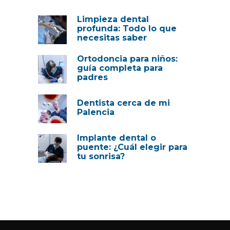
Limpieza dental
profunda: Todo lo que
necesitas saber
Ortodoncia para niños:
guía completa para
padres
Dentista cerca de mi
Palencia
Implante dental o
puente: ¿Cuál elegir para
tu sonrisa?