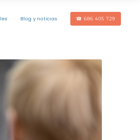
les
Blog y noticias
☎ 686 405 729