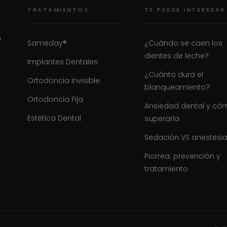
TRATAMIENTOS
TE PUEDE INTERESAR
n
Sameday®
¿Cuándo se caen los
dientes de leche?
Implantes Dentales
¿Cuánto dura el
Ortodoncia Invisible
blanqueamiento?
Ortodoncia Fija
Ansiedad dental y có
Estética Dental
superarla
Sedación VS anestesi
Piorrea: prevención y
tratamiento