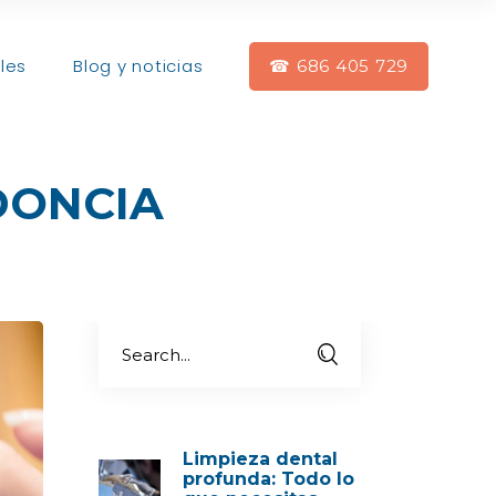
les
Blog y noticias
☎ 686 405 729
DONCIA
Limpieza dental
profunda: Todo lo