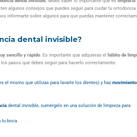
doncia dental invisible
, debes saber lo importante que es
limpiarla
ten algunos consejos que puedes seguir para cuidar tu ortodoncia
s informarte sobre algunos para que puedas mantener correctam
cia dental invisible?
uy sencillo y rápido
. Es importante que adquieras el
hábito de limp
 los pasos que debes seguir para hacerlo correctamente:
es el mismo que utilizas para lavarte los dientes) y haz
movimiento
ncia
dental invisible, sumérgelo en una solución de limpieza para
n tu boca