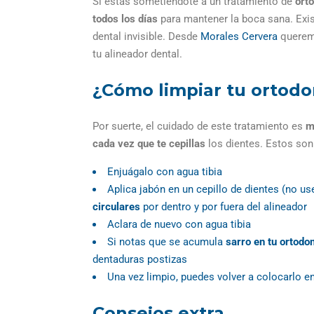
Si estás sometiéndote a un tratamiento de
orto
todos los días
para mantener la boca sana. Exis
dental invisible. Desde
Morales Cervera
queremo
tu alineador dental.
¿Cómo limpiar tu ortodon
Por suerte, el cuidado de este tratamiento es
m
cada vez que te cepillas
los dientes. Estos son
Enjuágalo con agua tibia
Aplica jabón en un cepillo de dientes (no us
circulares
por dentro y por fuera del alineador
Aclara de nuevo con agua tibia
Si notas que se acumula
sarro en tu ortodo
dentaduras postizas
Una vez limpio, puedes volver a colocarlo e
Consejos extra