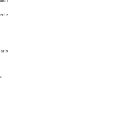
 bien
ente
iarlo
s