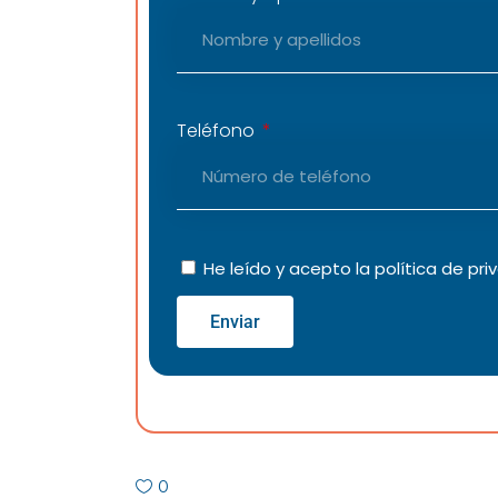
Teléfono
He leído y acepto la
política de pri
Enviar
0