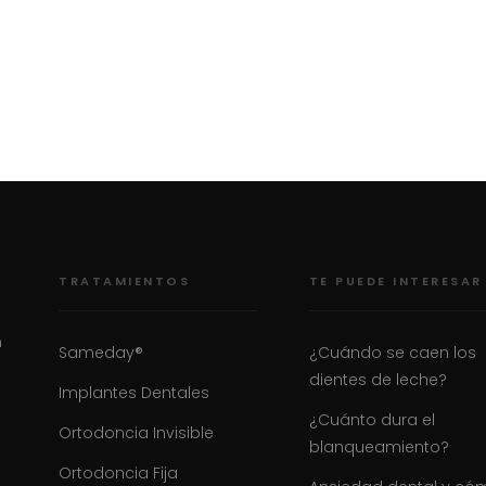
TRATAMIENTOS
TE PUEDE INTERESAR
n
Sameday®
¿Cuándo se caen los
dientes de leche?
Implantes Dentales
¿Cuánto dura el
Ortodoncia Invisible
blanqueamiento?
Ortodoncia Fija