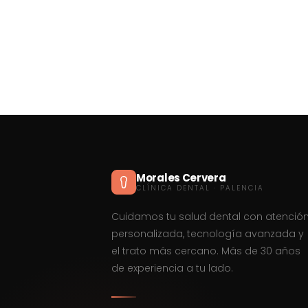
Morales Cervera
CLÍNICA DENTAL · PALENCIA
Cuidamos tu salud dental con atenció
personalizada, tecnología avanzada y
el trato más cercano. Más de 30 años
de experiencia a tu lado.