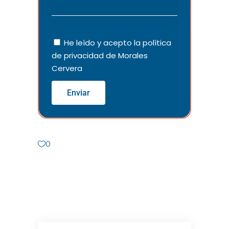
He leído y acepto la
política
de privacidad
de Morales
Cervera
Enviar
0