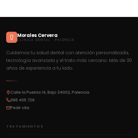
Morales Cervera
CLÍNICA DENTAL · PALENCIA
Cuidamos tu salud dental con atención personalizada,
tecnología avanzada y el trato más cercano. Más de 30
años de experiencia a tu lado.
Calle la Puebla 14, Bajo 34002, Palencia
686 405 729
Pedir cita
TRATAMIENTOS