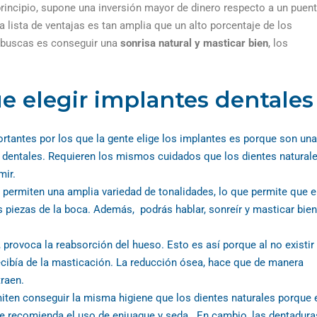
 principio, supone una inversión mayor de dinero respecto a un puen
 lista de ventajas es tan amplia que un alto porcentaje de los
e buscas es conseguir una
sonrisa natural y masticar bien
, los
ue elegir implantes dentales
tantes por los que la gente elige los implantes es porque son una
as dentales. Requieren los mismos cuidados que los dientes naturale
mir.
permiten una amplia variedad de tonalidades, lo que permite que e
s piezas de la boca. Además, podrás hablar, sonreír y masticar bien
 provoca la reabsorción del hueso. Esto es así porque al no existir 
ecibía de la masticación. La reducción ósea, hace que de manera
traen.
iten conseguir la misma higiene que los dientes naturales porque 
se recomienda el uso de enjuague y seda. En cambio, las dentadura