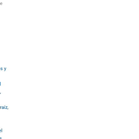
te
s y
l
,
raíz,
el
s