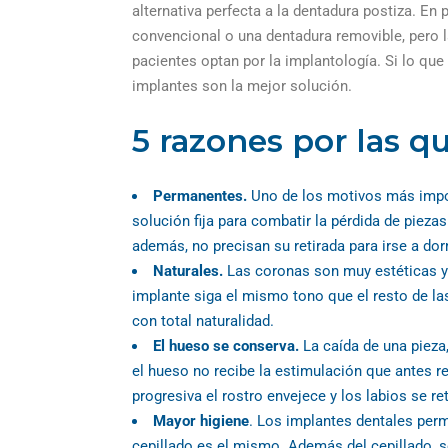
alternativa perfecta a la dentadura postiza. En
convencional o una dentadura removible, pero la
pacientes optan por la implantología.
Si lo qu
implantes son la mejor solución.
5 razones por las q
Permanentes.
Uno de los motivos más impor
solución fija para combatir la pérdida de piez
además, no precisan su retirada para irse a dor
Naturales.
Las coronas son muy estéticas y 
implante siga el mismo tono que el resto de la
con total naturalidad.
El hueso se conserva.
La caída de una pieza,
el hueso no recibe la estimulación que antes r
progresiva el rostro envejece y los labios se re
Mayor higiene
. Los implantes dentales perm
cepillado es el mismo. Además del cepillado, 