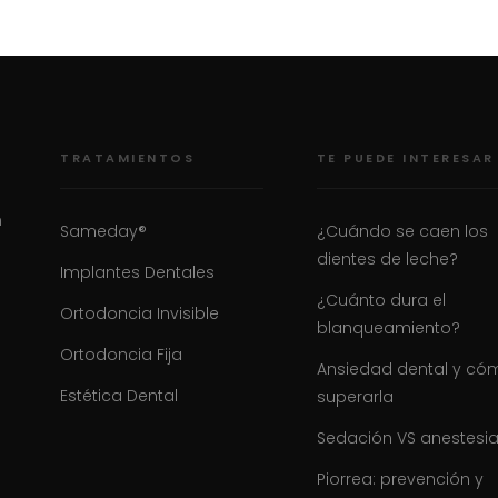
TRATAMIENTOS
TE PUEDE INTERESAR
n
Sameday®
¿Cuándo se caen los
dientes de leche?
Implantes Dentales
¿Cuánto dura el
Ortodoncia Invisible
blanqueamiento?
Ortodoncia Fija
Ansiedad dental y có
Estética Dental
superarla
Sedación VS anestesi
Piorrea: prevención y