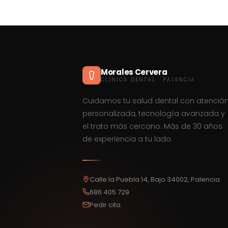
Morales Cervera
CLÍNICA DENTAL · PALENCIA
Cuidamos tu salud dental con atenció
personalizada, tecnología avanzada y
el trato más cercano. Más de 30 años
de experiencia a tu lado.
Calle la Puebla 14, Bajo 34002, Palencia
686 405 729
Pedir cita