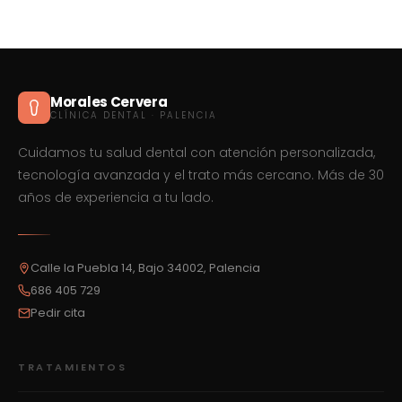
Morales Cervera
CLÍNICA DENTAL · PALENCIA
Cuidamos tu salud dental con atención personalizada,
tecnología avanzada y el trato más cercano. Más de 30
años de experiencia a tu lado.
Calle la Puebla 14, Bajo 34002, Palencia
686 405 729
Pedir cita
TRATAMIENTOS