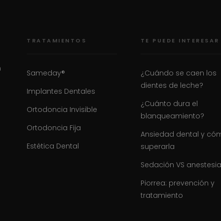
TRATAMIENTOS
TE PUEDE INTERESAR
n
Sameday®
¿Cuándo se caen los
dientes de leche?
Implantes Dentales
¿Cuánto dura el
Ortodoncia Invisible
blanqueamiento?
Ortodoncia Fija
Ansiedad dental y có
Estética Dental
superarla
Sedación VS anestesi
Piorrea: prevención y
tratamiento