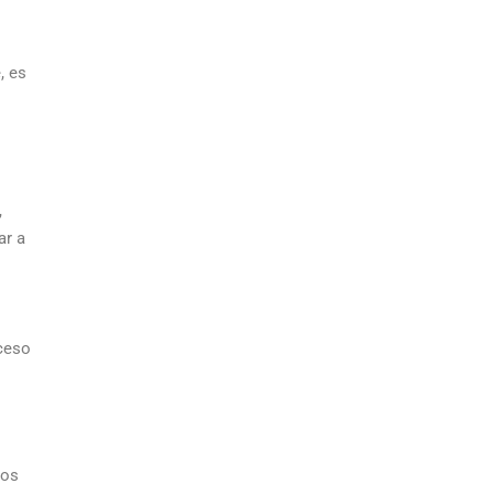
, es
,
ar a
xceso
ros