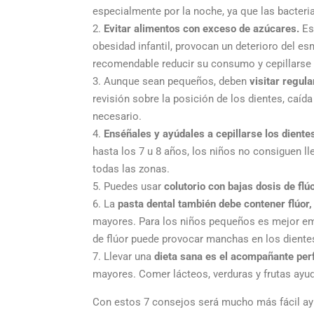
especialmente por la noche, ya que las bacteri
Evitar alimentos con exceso de azúcares.
Es
obesidad infantil, provocan un deterioro del es
recomendable reducir su consumo y cepillarse 
Aunque sean pequeños, deben
visitar regul
revisión sobre la posición de los dientes, caída
necesario.
Enséñales y ayúdales a cepillarse los diente
hasta los 7 u 8 años, los niños no consiguen ll
todas las zonas.
Puedes usar
colutorio con bajas dosis de flú
La
pasta dental también debe contener flúor
mayores. Para los niños pequeños es mejor emp
de flúor puede provocar manchas en los dientes
Llevar una
dieta sana es el acompañante per
mayores.
Comer lácteos, verduras y frutas ayud
Con estos 7 consejos será mucho más fácil ayu